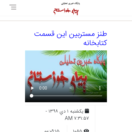
طنز مستربین این قسمت
کتابخانه
يکشنبه ۱ دي ۱۳۹۸ -
۷:۳۱:۵۷ AM
۰۰:۰۹:۱۵
۱۰۸۵