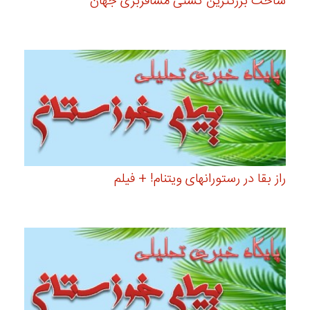
ساخت بزرگترین کشتی مسافربری جهان
راز بقا در رستورانهای ویتنام! + فیلم