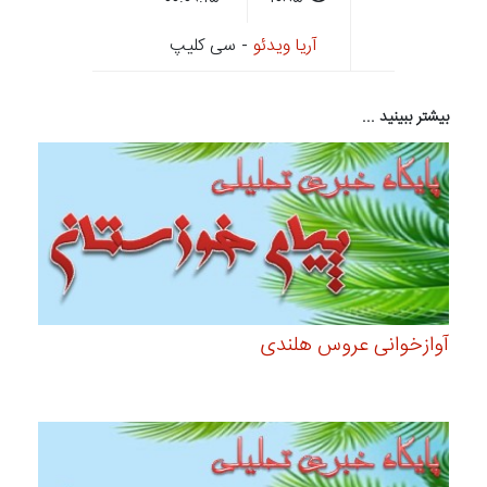
آریا ویدئو
- سی کلیپ
بیشتر ببینید ...
آوازخوانی عروس هلندی