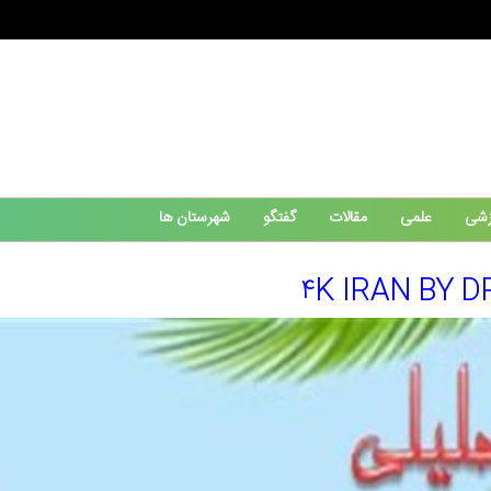
زشی
علمی
مقالات
گفتگو
شهرستان ها