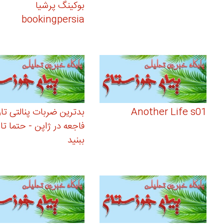
بوکینگ پرشیا
bookingpersia
Another Life s01
بدترین ضربات پنالتی تار
فاجعه در ژاپن - حتما تا
ببنید