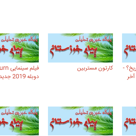
یخ؟ -
کارتون مستربین
فیلم سی
 آخر
دوبله 2019 جدیدددد