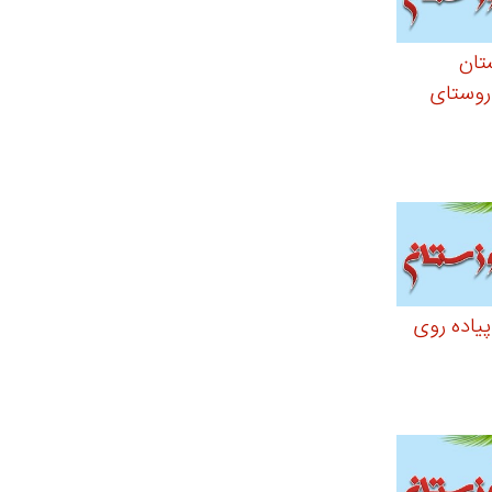
تان
روستای
یاده روی