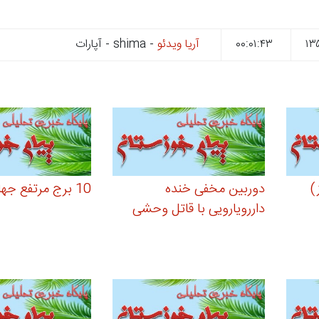
۰۰:۰۱:۴۳
آریا ویدئو
- shima - آپارات
)
دوربین مخفی خنده
10 برج مرتفع جهان
داررویارویی با قاتل وحشی