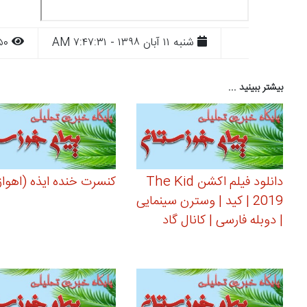
شنبه ۱۱ آبان ۱۳۹۸ - ۷:۴۷:۳۱ AM
۱۳۵۰
بیشتر ببینید ...
دانلود فیلم اکشن The Kid
کنسرت خنده ایذه (اهواز
2019 | کید | وسترن سینمایی
| دوبله فارسی | کانال گاد