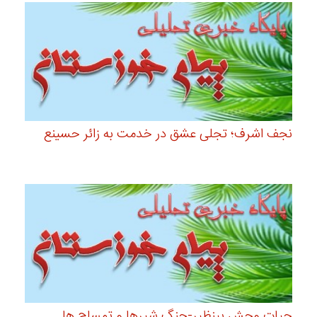
نجف اشرف؛ تجلی عشق در خدمت به زائر حسینع
حیات وحش بینظیر-جنگ شیرها و تمساح ها