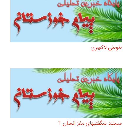
طوطی لاکچری
مستند شگفتیهای مغز انسان 1