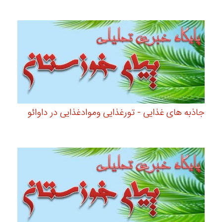
جاذبه های غذایی - تورغذایی وموادغذایی در داوائو