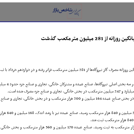
28 میلیون مترمکعب گذشت
ثبت مصرفی بیش از 287 میلیون مترمکعب به بالاترین میزان خود رسیده است.