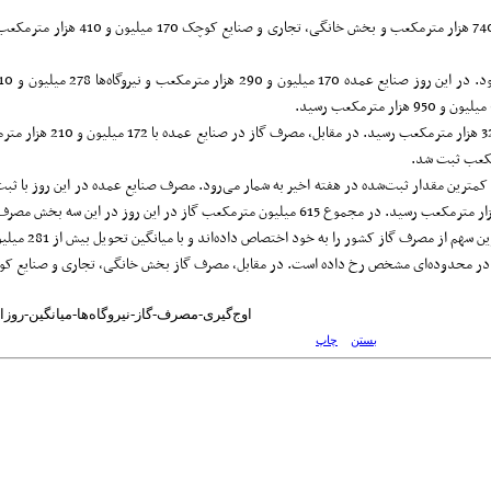
داده‌های مصرف 
ت آن در محدوده‌ای مشخص رخ داده است. در مقابل، مصرف گاز بخش خانگی، تجاری و صنایع کوچک
http://www.NewsSystem.ir/Fa/News/1110913/اوج‌گیری-مصرف-گاز-نیروگاه‌ها-میانگین-روزانه-از-281-میلیون-
بستن
چاپ