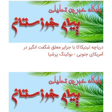
دریاچه تیتیکاکا با جزایر معلق شگفت انگیز در
آمریکای جنوبی - بوکینگ پرشیا