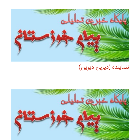
ننماینده (دیرین دیرین)