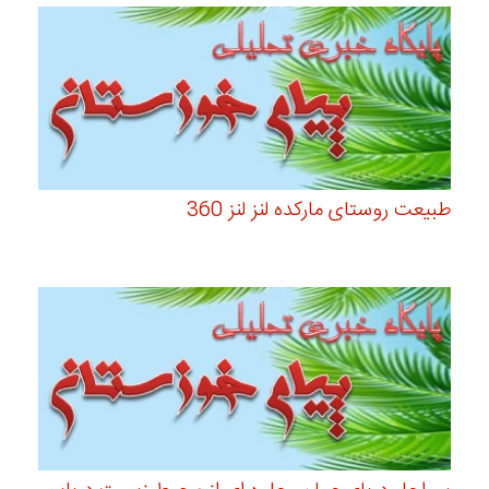
طبیعت روستای مارکده لنز لنز 360