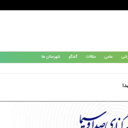
زشی
علمی
مقالات
گفتگو
شهرستان ها
دا