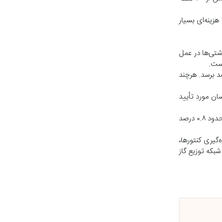
وشمند شبکه را با هزینه‌ای بسیار
شتی‌ها در عمل
است.
د برسد. هرچند
ن مورد تأیید
وی ادامه داد: در حالی که چند سال قبل مقدار هدررفت گاز در استان حدود چهار درصد بود، پارسال این رقم به حدود یک درصد کاهش یافت و امسال به حدود ۰.۸ درصد
گیری کنتورها،
بکه توزیع گاز