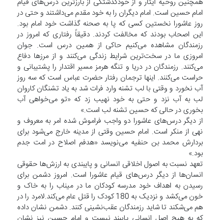
همچنین روحیه ایثار و از خودگذشتگی از بارزترین درس‌های قیام
امام حسین است. امام دیگران را به خود مقدم می‌داشتند و حتی در
روز عاشورا نخستین کسی که پا به صحنه گذاشت خود امام بود.
این اصحاب بودند که مخالفت کردند. دقیقاً رفتاری که امروز در
رزمندگان مشاهده می‌کنیم حاکی از همین درس است. جوان
امروزی ما در سخت‌ترین شرایط زندگی می‌کنند و از مرزها دفاع
می‌کنند. رزمندگان در دریا و تنگه هرمز مسیر اقتدار را پشتیبانی و
حراست می‌کنند. اینها ترجمان رفتار حضرت عباس است که سه روز
آب نخورد و وقتی با لب تشنه وارد فرات شد به یاد تشنگان کاروان
لب به آب نزد و حتی به خود نهیب زد که «تو می‌خواهی آب
بخوری در حالی که حسین تشنه لب است.»
از دیگر درس‌های عاشورا دو واجب فراموش شده امر به معروف و
نهی از منکر است. امام حسین وقتی از مدینه خارج می‌شود برای
بردارش محمد بن حنفیه می‌نویسد «هدفم اصلاح در امت جدم
بود.»
تعهد نسبت به اصول اخلاقی انسانی و پایبندی به ارزش‌ها حقوقی
انسان‌ها از دیگر درس‌های قیام عاشورا است. امروز دشمن برای
رسیدن به اهداف خود مدرسه کودکان ما در میناب را به خاک و
خون می‌کشد و نزدیک به 180 کودک را قتل عام می‌کند.لامرد را در
هم می‌شکند تا شاید رزمندگان عقب‌نشینی کنند. دشمن نشان داده
که به هیچ اصل انسانی پایبند نیست و امام حسین نیز نشان