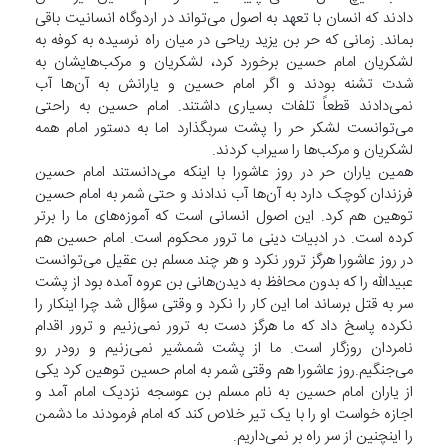
دادند که انسان با تعهد به اصول می‌تواند در اردوگاه انسانیت باقی
بماند. زمانی که حر بن یزید ریاحی در میان راه نرسیده به کوفه به
لشکریان امام حسین برخورد کرد، لشکریان و مرکب‌هایشان به
شدت تشنه بودند و اگر امام حسین و یارانش به آن‌ها آب
نمی‌دادند قطعاً تلفات بسیاری داشتند. امام حسین به راحتی
می‌توانست لشکر حر را پشت سربگذارد اما به دستور امام همه
لشکریان و مرکب‌ها را سیراب کردند.
همین یاران حر در روز عاشورا با اینکه می‌دانستند امام حسین
فرزندان کوچک دارد به آن‌ها آب ندادند و حتی شمر به امام حسین
توهین هم کرد. این اصول انسانی است که آموزه‌های ما را برتر
کرده است. در ادبیات دینی ما ترور محکوم است. امام حسین هم
در روز عاشورا هرگز ترور نکرد و هر چند مسلم بن عقیل می‌توانست
عبیدالله را که بدون محافظ به دیدن‌هانی بن عروه آمده بود از پشت
سر به قتل برساند اما این کار را نکرد و وقتی سؤال شد چرا اینکار را
نکرده پاسخ داد که ما هرگز دست به ترور نمی‌زنیم و ترور اقدام
نامردان روزگار است. ما از پشت شمشیر نمی‌زنیم و رودر رو
می‌جنگیم.روز عاشورا هم وقتی شمر به امام حسین توهین کرد یکی
از یاران امام حسین به نام مسلم بن عوسجه نزدیک امام آمد و
اجازه خواست او را با یک تیر خلاص کند که امام فرمودند ما دشمن
را اینچنین از سر راه بر نمی‌داریم.