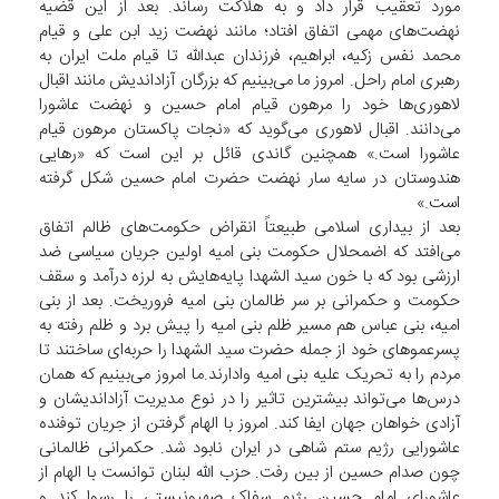
مورد تعقیب قرار داد و به هلاکت رساند. بعد از این قضیه
نهضت‌های مهمی ‌اتفاق افتاد؛ مانند نهضت زید ابن علی و قیام
محمد نفس زکیه، ابراهیم، فرزندان عبدالله تا قیام ملت ایران به
رهبری امام راحل. امروز ما می‌بینیم که بزرگان آزاد‌اندیش مانند اقبال
لاهوری‌ها خود را مرهون قیام امام حسین و نهضت عاشورا
می‌دانند. اقبال لاهوری می‌گوید که «نجات پاکستان مرهون قیام
عاشورا است.» همچنین گاندی قائل بر این است که «رهایی
هندوستان در سایه سار نهضت حضرت امام حسین شکل گرفته
است.»
بعد از بیداری اسلامی ‌طبیعتاً انقراض حکومت‌های ظالم اتفاق
می‌افتد که اضمحلال حکومت بنی امیه اولین جریان سیاسی ضد
ارزشی بود که با خون سید الشهدا پایه‌هایش به لرزه درآمد و سقف
حکومت و حکمرانی بر سر ظالمان بنی امیه فروریخت. بعد از بنی
امیه، بنی عباس هم مسیر ظلم بنی امیه را پیش برد و ظلم رفته به
پسرعموهای خود از جمله حضرت سید الشهدا را حربه‌ای ساختند تا
مردم را به تحریک علیه بنی امیه وادارند.ما امروز می‌بینیم که همان
درس‌ها می‌تواند بیشترین تاثیر را در نوع مدیریت آزاداندیشان و
آزادی خواهان جهان ایفا کند. امروز با الهام گرفتن از جریان توفنده
عاشورایی رژیم ستم شاهی در ایران نابود شد. حکمرانی ظالمانی
چون صدام حسین از بین رفت. حزب الله لبنان توانست با الهام از
عاشورای امام حسین رژیم سفاک صهیونیستی را رسوا کند و