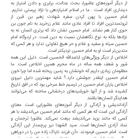
از دیگر آموزه‌های عاشورا، بحث عدالت، برابری و دادن امتیاز به
دینداری افراد است . ما در اسلام امتیازدهی با نژاد پرستی نداریم.
امام حسین با پهن کردن سفره شهادت زهیر بن قین از
ثروتمندترین افراد تا افراد عادی مانند غلام زرخرید به نام جون بن
حوی کنار هم نشاند. امام حسین نشان داد که برتری انسان نه به
نژادها بلکه به نوع نگاهشان نسبت به دین است. در اردوگاه امام
حسین سیاه و سفید و غلام و حر هیچ تفاوتی ندارد و هر کسی که
متدین‌تر است او به امام حسین نزدیکتر است.
اخلاص از دیگر ویژگی‌های اباعبدالله الحسین است. دلیل این همه
شور و شعف همه ساله در ماه محرم همین اخلاص است. ما
مظلومان زیادی داریم که خونشان به زمین ریخته شده اما چرا خون
امام حسین اینقدر جوشش دارد.؟ شاید مهمترین دلیل نیروی
اخلاص یاران امام حسین در ترسیم خط سرخی بود که در افق تاریخ
کشیده شد و از آنها خورشیدهای درخشانی ساخته که می‌توانند
هدایتگر انسان‌ها باشند.
آزاداندیشی و آزادگی از دیگر آموزه‌های عاشورایی است. معنای
آزادگی این است که هر کسی که مانند امام حسین می‌اندیشد با هر
کسی که مانند یزید می‌اندیشد بیعت نمی‌کند. عاشورا ترجمان و
نماد آزادی انسان‌ها است. سید الشهدا نیز پرچمدار این آزادگی
است. امام حسین فرمودند: «آن فرزند ناپاک زاده من را در دوراهی