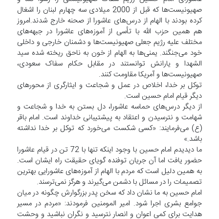
صهیونیست‌ها که قبل از 2000 میلادی سه چهارم لبنان را اشغال
کرده بودند با الهام از درس‌های عاشورا از صحنه خارج شدند.امروز
هم همین حزب الله با تأسی از آموزه‌های عاشورا در جبهه‌های
مختلف علیه رژیم جعلی صهیونیست‌ها و دشمنان خارجی و داخلی
خود می‌جنگند. یمنی‌ها به الهام از خون به ناحق ریخته شده سید
الشهدا و یارانش توانستند در مقابل حکام سفاک سعودی،
صهیونیست‌ها و آمریکا مقاومت کنند.
توکل بر خدا، اخلاص در عمل و شجاعت و ایثارگری از محورهای
دیگر قیام امام حسین است.
از دیگر درس‌های حماسه عاشورا، دل بستن به خدا و شجاعت و
شهامت و نترسیدن و اعتقاد به پیشتیبانی خداوند است. امام باقر
(ع) می‌فرمایند: «کسی شکست می‌خورد که توکل بر خدا نداشته
باشد.»
ما دیدیدم امام حسین با وجود اینکه تنها با 72 تن در قیام عاشورا
حضور یافت اما آن جریان توفنده گویای حقیقت راه ایشان است.
به همین دلیل است که مردم با الهام از آموزه‌های عاشورایی بهترین
تصمیمات را در مسائل با دشمن می‌گیرند و هرگز نمی‌ترسند.
امام حسین به ما نشان داد که سخن پدر بزرگوارش چگونه در میان
جوامع بشری اجرا شود. امیر المومنین فرمودند: «مردم در مسیر
هدایت برای کمی ‌اعوان و انصار نترسید و نگران نباشید و وحشت