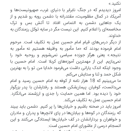
نکنید.»
امروز دیدیدم که در جنگ نابرابر با دنیای غرب، صهیونیست‌ها و
آمریکا، در کمال مظلومیت، مقتدرانه با دشمن روبه رو شدیم و از
یک جاهایی دشمن به التماس افتاد تا آتش بس و ترک
مخاصمه‌ای را اعلام کنیم. این نیست مگر در سایه توکل رزمندگان به
خداوند.
از دیگر درس‌های قیام امام حسین عمل به تکلیف است. مرحوم
امام فرموده بودند که «ما مأمور به وظیفه هستیم نه مأمور به
نتیجه.» یعنی هرگز جوزده سیاسی نمی‌شویم و روحیه خود را
نمی‌بازیم. این از مهمترین آموزه‌های کربلا است. امام حسین با
وجود اینکه اندک یارانی داشت می‌فرمود خدایا من تو را به بهترین
شکل حمد و ثنا و ستایش می‌کنم.
ما می‌بینیم که 18 هزار نامه از کوفه به امام حسین رسید و امام
می‌دانست، کوفیان پیمان‌شکن هستند و رفتارشان با پدر بزرگوار
خود را دیده بود. اما همین حمایت را جدی و ارزشمند می‌انگارد.
امام حسین عمل به تکلیف می‌کند.
امروز باید در صحنه باشیم و خیابان‌ها را پر کنیم. دشمن باید ببیند
که رزمندگان در کوه‌ها و بیابان‌ها در پای لانچرها و پدران و مادران
و خواهران و بردارانشان در کف خیابان‌ها ایستادگی می‌کنند و این
انسجام درسی از عاشورای امام حسین است.