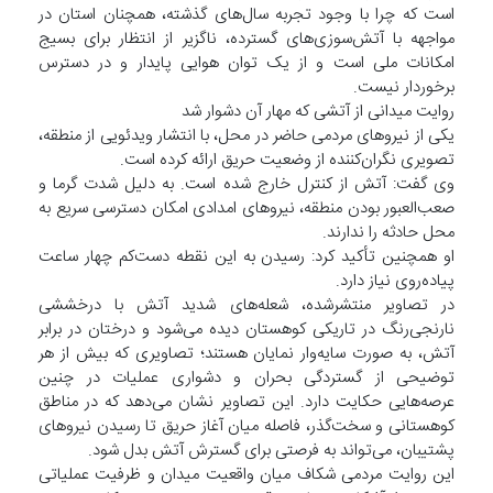
است که چرا با وجود تجربه سال‌های گذشته، همچنان استان در
مواجهه با آتش‌سوزی‌های گسترده، ناگزیر از انتظار برای بسیج
امکانات ملی است و از یک توان هوایی پایدار و در دسترس
برخوردار نیست.
روایت میدانی از آتشی که مهار آن دشوار شد
یکی از نیروهای مردمی حاضر در محل، با انتشار ویدئویی از منطقه،
تصویری نگران‌کننده از وضعیت حریق ارائه کرده است.
وی گفت: آتش از کنترل خارج شده است. به دلیل شدت گرما و
صعب‌العبور بودن منطقه، نیروهای امدادی امکان دسترسی سریع به
محل حادثه را ندارند.
او همچنین تأکید کرد: رسیدن به این نقطه دست‌کم چهار ساعت
پیاده‌روی نیاز دارد.
در تصاویر منتشرشده، شعله‌های شدید آتش با درخششی
نارنجی‌رنگ در تاریکی کوهستان دیده می‌شود و درختان در برابر
آتش، به صورت سایه‌وار نمایان هستند؛ تصاویری که بیش از هر
توضیحی از گستردگی بحران و دشواری عملیات در چنین
عرصه‌هایی حکایت دارد. این تصاویر نشان می‌دهد که در مناطق
کوهستانی و سخت‌گذر، فاصله میان آغاز حریق تا رسیدن نیروهای
پشتیبان، می‌تواند به فرصتی برای گسترش آتش بدل شود.
این روایت مردمی شکاف میان واقعیت میدان و ظرفیت عملیاتی