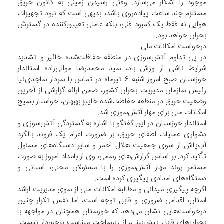
موجود را آشکار می‌سازد. وقتی رسیدن زمینی به کانون حریق
مستلزم چند ساعت پیاده‌روی باشد، بدیهی است که نبود تجهیزات
هوایی نه فقط یک کمبود فنی، بلکه عاملی تعیین‌کننده در گسترش
بحران خواهد بود.
درخواست امکانات ملی
در پی تداوم آتش‌سوزی در منطقه حفاظت‌شده خائیز و تشدید
شرایط ناشی از وزش باد، سید محمدرضا موالی‌زاده استاندار
خوزستان صبح امروز شنبه ۶ تیرماه در تماس با سردار ساجدی‌نیا
رئیس سازمان مدیریت بحران کشور، ضمن ارائه گزارشی از آخرین
وضعیت حریق در منطقه حفاظت‌شده خاییز بهبهان، خواستار بسیج
امکانات ملی برای مهار آتش‌سوزی شد.
استاندار خوزستان در این گفتگو با اشاره به گستردگی آتش‌سوزی و
دشواری عملیات اطفای حریق، بر ضرورت اعزام یک فروند بالگرد
آب‌پاش از سوی جمعیت هلال احمر و سایر دستگاه‌های مسئول
تأکید کرد. بر اساس گزارش‌های رسمی، وی از بامداد امروز به صورت
مستمر روند مهار آتش‌سوزی را با مسئولان محلی، استانی و
دستگاه‌های امدادی پیگیری کرده است.
اگرچه پیگیری میدانی و مطالبه امکانات ملی از سوی مدیریت ارشد
استان، اقدامی ضروری و قابل توجه است، اما نفس تکرار چنین
درخواست‌هایی نشان می‌دهد که خوزستان همچنان در مواجهه با
بحران‌های قابل پیش‌بینی، از زیرساخت متناسب برخوردار نیست.