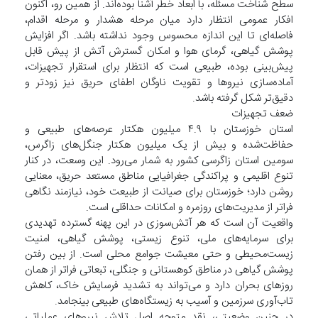
سطح شناخت مسئله، با ابعاد خطر آشنا بوده‌اند. از همین رو، اکنون
افکار عمومی انتظار دارد میان مرحله هشدار و مرحله اقدام،
فاصله‌ای تا این اندازه محسوس وجود نداشته باشد. اگر افزایش
پوشش گیاهی، گرمای هوا و امکان گسترش آتش از پیش قابل
پیش‌بینی بوده، طبیعی است که انتظار برای استقرار تجهیزات،
آماده‌سازی نیروها و تقویت ناوگان اطفای حریق نیز زودتر و
دقیق‌تر شکل گرفته باشد.
ضعف تجهیزات
استان خوزستان با ۴.۹ میلیون هکتار عرصه‌های طبیعی و
حفاظت‌شده و بیش از یک میلیون هکتار جنگل‌های زاگرس،
سومین استان زاگرسی کشور به شمار می‌رود. این وسعت، در کنار
تنوع اقلیمی و پراکندگی جغرافیایی مناطق مستعد حریق، معنایی
روشن دارد؛ خوزستان برای صیانت از طبیعت خود، نیازمند نگاهی
فراتر از مدیریت‌های روزمره و امکانات حداقلی است.
واقعیت آن است که هر آتش‌سوزی در این پهنه گسترده تهدیدی
برای سرمایه‌های ملی، تنوع زیستی، پوشش گیاهی، امنیت
زیست‌محیطی و حتی معیشت جوامع محلی است. از بین رفتن
پوشش گیاهی در مناطق کوهستانی و جنگلی، تبعاتی فراتر از همان
روزهای بحران دارد و می‌تواند به تشدید فرسایش خاک، کاهش
تاب‌آوری سرزمین و آسیب به زیستگاه‌های طبیعی بینجامد.
در چنین وضعیتی، نقد متوجه اصل تلاش نیروهای عملیاتی