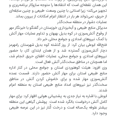
این همان نقطه‌ای است که انتقادها را متوجه سازوکار برنامه‌ریزی و
تجهیز می‌کند؛ زیرا استانی با چنین وسعت طبیعی و چنین سابقه‌ای
از حریق، نمی‌تواند هر بار در انتظار اعزام امکانات از بیرون بماند.
عملیات دشوار در منطقه سخت‌گذر
مدیرکل منابع طبیعی و آبخیزداری خوزستان در گفتگو با خبرنگار مهر
از وقوع آتش‌سوزی در کوه بدیل بهبهان و تداوم عملیات مهار آتش
با کمک نیروهای امدادی و جوامع محلی خبر داد.
فتح‌الله ابوعلی بیان کرد: از روز گذشته کوه بدیل شهرستان رامهرمز
دچار آتش‌سوزی گسترده شد و از همان ابتدای کار، با حضور
نیروهای امدادی و جوامع محلی، عملیات اطفای حریق انجام شد،
اما همچنان در مناطق سخت‌گذر آتش فعال است.
وی افزود: هیئت کوهنوردی استان و جوامع محلی در کنار اداره
منابع طبیعی استان برای مهار آتش حضور دارند. قسمت عمده
آتش‌سوزی مهار شده و برای خاموش کردن آتش در مناطق
سخت‌گذر نیز نیروهای امداد منابع طبیعی استان به منطقه اعزام
شدند.
ابوعلی با اشاره به نیاز جدی به پشتیبانی هوایی اظهار کرد: برای مهار
کامل آتش درخواست بالگرد شده است. پوشش گیاهی این منطقه
بیشتر علوفه یک‌ساله است و درخت کُنار نیز در این عرصه طبیعی
وجود دارد.