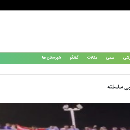
زشی
علمی
مقالات
گفتگو
شهرستان ها
بی سلسلته